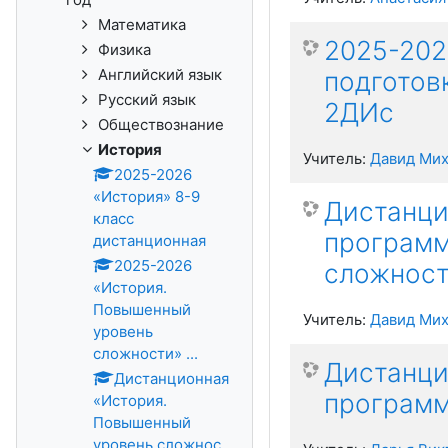
Математика
2025-202
Физика
Английский язык
подготов
Русский язык
2ДИс
Обществознание
История
Учитель:
Давид Мих
2025-2026
«История» 8-9
Дистанци
класс
программ
дистанционная
2025-2026
сложнос
«История.
Повышенный
Учитель:
Давид Мих
уровень
сложности» ...
Дистанци
Дистанционная
программ
«История.
Повышенный
уровень сложнос...