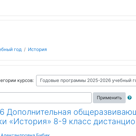
ебный год
История
егории курсов:
Применить
6 Дополнительная общеразвиваю
ки «История» 8-9 класс дистанци
 Александровна Бибик